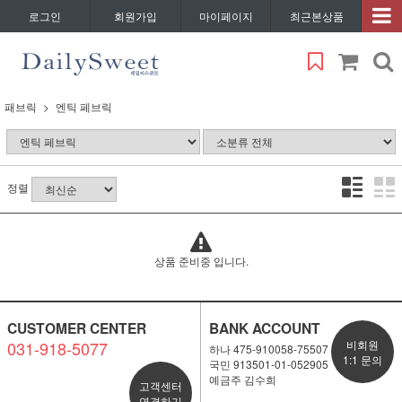
로그인
회원가입
마이페이지
최근본상품
패브릭
엔틱 페브릭
정렬
상품 준비중 입니다.
CUSTOMER CENTER
BANK ACCOUNT
031-918-5077
비회원
하나 475-910058-75507
1:1 문의
국민 913501-01-052905
예금주 김수희
고객센터
연결하기