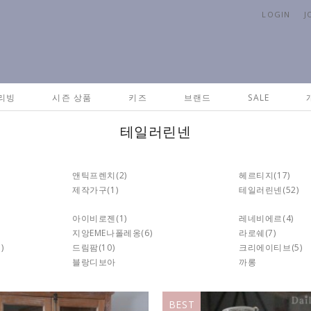
LOGIN
J
리빙
시즌 상품
키즈
브랜드
SALE
테일러린넨
앤틱프렌치
(2)
헤르티지
(17)
제작가구
(1)
테일러린넨
(52)
아이비로젠
(1)
레네비에르
(4)
지앙EME나폴레옹
(6)
라로쉐
(7)
1)
드림팜
(10)
크리에이티브
(5)
블랑디보아
까롱
BEST