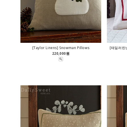
[Taylor Linens] Snowman Pillows
[테일러린넨]
220,000원