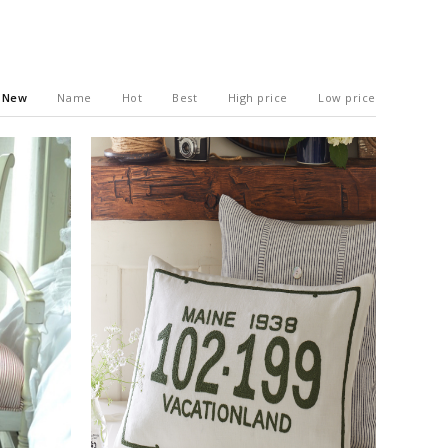
New
Name
Hot
Best
High price
Low price