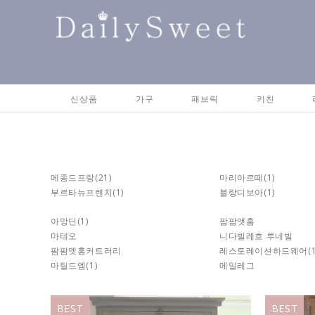
신상품
가구
패브릭
키친
메종드프랑
(21)
마리아르떼
(1)
부르타뉴프렌치
(1)
블랑디보아
(1)
아망딘
(1)
팜팜앳홈
마테오
니다빌레흐 루네빌
팜팜엣홈커트러리
레스토레이션하드웨어
(
마틸드엠
(1)
메일레그
BEST
BEST