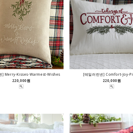
 Merry-Kisses-Warmest-Wishes
[테일러린넨] Comfort-Joy-Pi
220,000원
220,000원