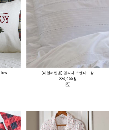
llow
[테일러린넨] 엘리사 스탠다드샴
220,000원