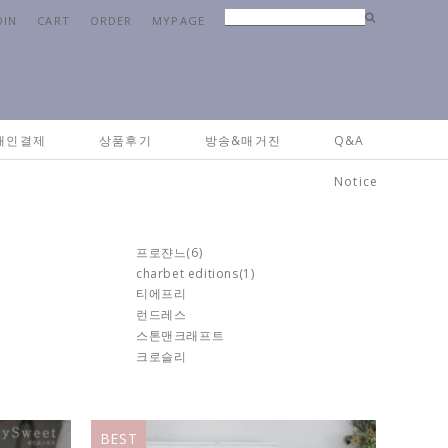
OIN
CART
ORDER
MYPAGE
Home
>
브랜드
>
테일러린넨
개인결제
상품후기
방송&매거진
Q&A
Notice
프로쟌느
(6)
charbet editions
(1)
티에프리
런드레스
스톤맨크래프트
크로슬리
BEST