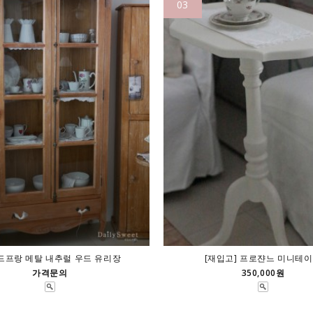
03
드프랑 메탈 내추럴 우드 유리장
[재입고] 프로쟌느 미니테
가격문의
350,000원