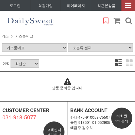
로그인
회원가입
마이페이지
최근본상품
키즈
키즈룸데코
정렬
상품 준비중 입니다.
CUSTOMER CENTER
BANK ACCOUNT
031-918-5077
비회원
하나 475-910058-75507
1:1 문의
국민 913501-01-052905
예금주 김수희
고객센터
연결하기