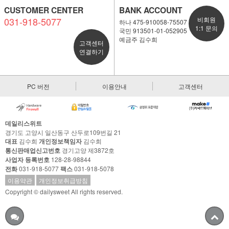
CUSTOMER CENTER
BANK ACCOUNT
031-918-5077
비회원
하나 475-910058-75507
1:1 문의
국민 913501-01-052905
예금주 김수희
고객센터
연결하기
PC 버전
이용안내
고객센터
데일리스위트
경기도 고양시 일산동구 산두로109번길 21
대표
김수희
개인정보책임자
김수희
통신판매업신고번호
경기고양 제3872호
사업자 등록번호
128-28-98844
전화
031-918-5077
팩스
031-918-5078
이용약관
개인정보취급방침
Copyright © dailysweet All rights reserved.