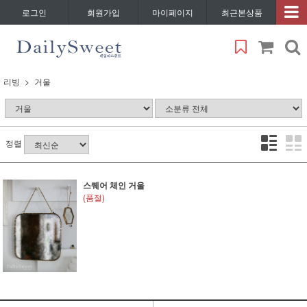
로그인
회원가입
마이페이지
최근본상품
리빙
거울
정렬
스퀘어 체인 거울
(품절)