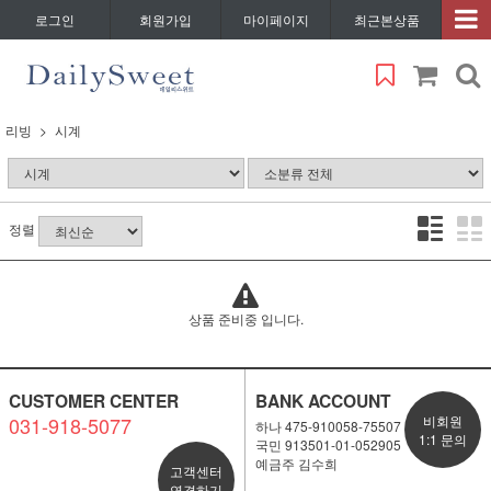
로그인
회원가입
마이페이지
최근본상품
리빙
시계
정렬
상품 준비중 입니다.
CUSTOMER CENTER
BANK ACCOUNT
031-918-5077
비회원
하나 475-910058-75507
1:1 문의
국민 913501-01-052905
예금주 김수희
고객센터
연결하기