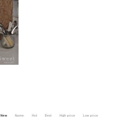
New
Name
Hot
Best
High price
Low price