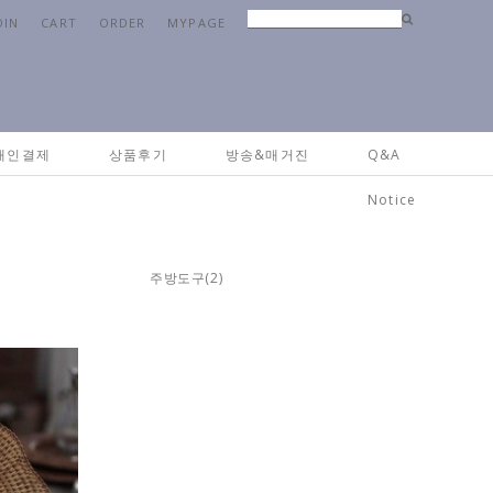
OIN
CART
ORDER
MYPAGE
Home
>
키친
>
그릇&접시
개인결제
상품후기
방송&매거진
Q&A
Notice
주방도구
(2)