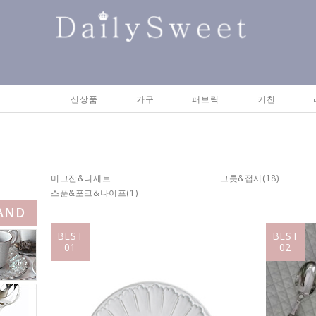
신상품
가구
패브릭
키친
머그잔&티세트
그릇&접시
(18)
스푼&포크&나이프
(1)
AND
BEST
BEST
01
02