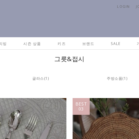
LOGIN
J
리빙
시즌 상품
키즈
브랜드
SALE
그릇&접시
글라스
(1)
주방소품
(1)
BEST
03