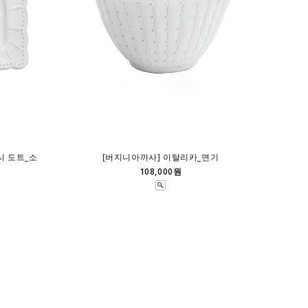
시 도트_소
[버지니아까사] 이탈리카_면기
108,000원