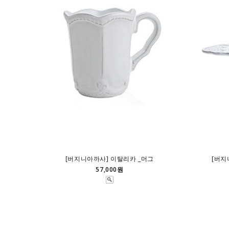
[버지니아까사] 이탈리카 _머그
[버지
57,000원