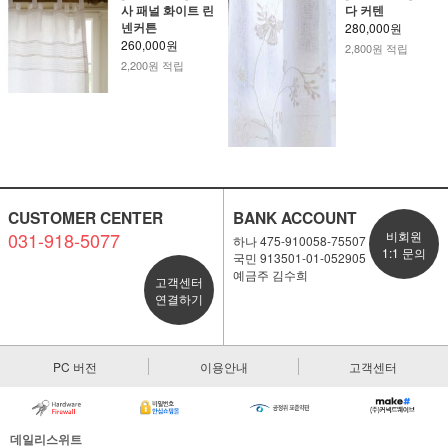
사 패널 화이트 린
다 커텐
넨커튼
280,000원
260,000원
2,800원 적립
2,200원 적립
CUSTOMER CENTER
BANK ACCOUNT
031-918-5077
비회원
하나 475-910058-75507
1:1 문의
국민 913501-01-052905
예금주 김수희
고객센터
연결하기
PC 버전
이용안내
고객센터
데일리스위트