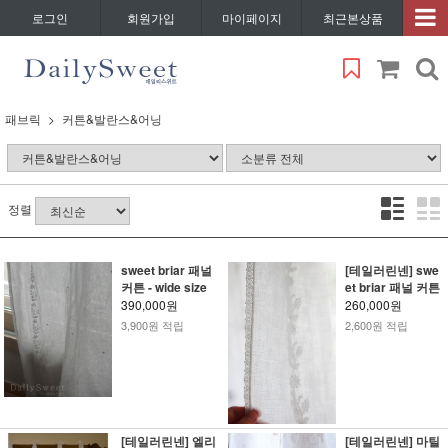
로그인
회원가입
마이페이지
최근본상품
패브릭
커튼&발란스&어닝
정렬
sweet briar 패널
[테일러린넨] swe
커튼 - wide size
et briar 패널 커튼
390,000원
260,000원
3,900원 적립
2,600원 적립
[테일러린넨] 엘리
[테일러린넨] 마틸