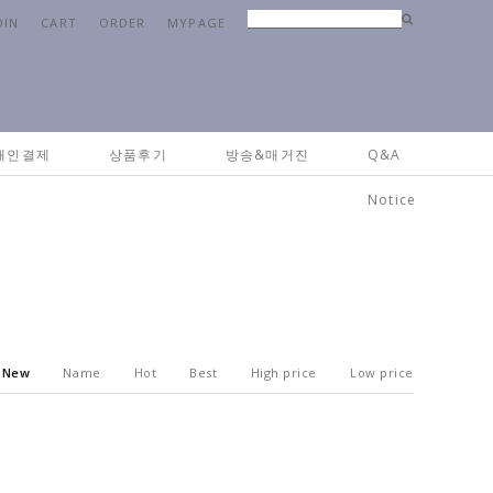
OIN
CART
ORDER
MYPAGE
Home
>
시즌 상품
>
크리스마스소품
개인결제
상품후기
방송&매거진
Q&A
Notice
New
Name
Hot
Best
High price
Low price