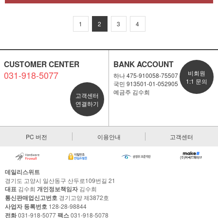
1
2
3
4
CUSTOMER CENTER
BANK ACCOUNT
031-918-5077
비회원
하나 475-910058-75507
1:1 문의
국민 913501-01-052905
예금주 김수희
고객센터
연결하기
PC 버전
이용안내
고객센터
데일리스위트
경기도 고양시 일산동구 산두로109번길 21
대표
김수희
개인정보책임자
김수희
통신판매업신고번호
경기고양 제3872호
사업자 등록번호
128-28-98844
전화
031-918-5077
팩스
031-918-5078