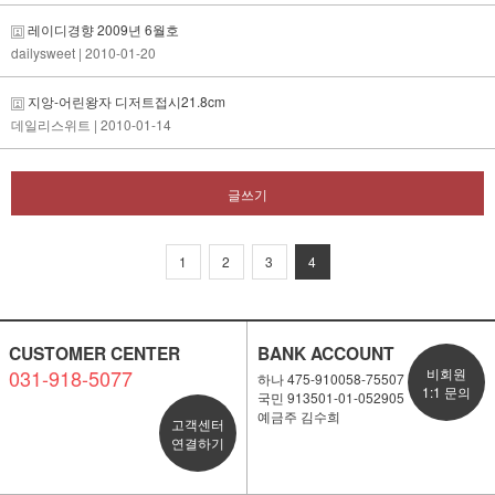
레이디경향 2009년 6월호
dailysweet
| 2010-01-20
지앙-어린왕자 디저트접시21.8cm
데일리스위트
| 2010-01-14
글쓰기
1
2
3
4
CUSTOMER CENTER
BANK ACCOUNT
031-918-5077
비회원
하나 475-910058-75507
1:1 문의
국민 913501-01-052905
예금주 김수희
고객센터
연결하기