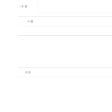
내 용 :
이름
번호