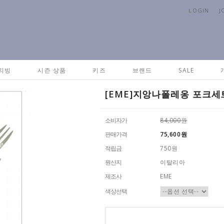
LOGIN
J
Hom
리빙
시즌 상품
키즈
브랜드
SALE
[EME]지앙나폴레옹 포크세트(
소비자가
84,000원
판매가격
75,600
원
적립금
750원
원산지
이탈리아
제조사
EME
색상선택