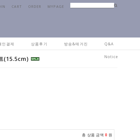
OIN
CART
ORDER
MYPAGE
e
>
브랜드
>
지앙EME나폴레옹
> [EME]지앙나폴레옹 포크세트(15.5cm)
개인결제
상품후기
방송&매거진
Q&A
Notice
15.5cm)
총 상품 금액
0
원