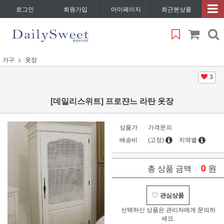
로그인
회원가입
마이페이지
최근본상품
가구
옷장
3
[데일리스위트] 프로쟌느 라탄 옷장
상품가
가격문의
배송비
(고정)
지역별
0
원
총 상품 금액
관심상품
선택하신 상품은 관리자에게 문의하
세요.