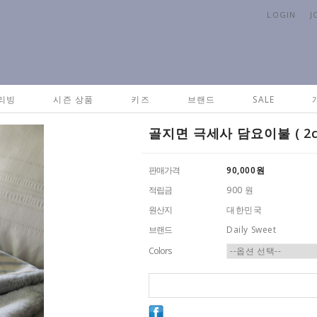
LOGIN
J
리빙
시즌 상품
키즈
브랜드
SALE
골지면 극세사 담요이불 ( 2co
판매가격
90,000
원
적립금
900 원
원산지
대한민국
브랜드
Daily Sweet
Colors