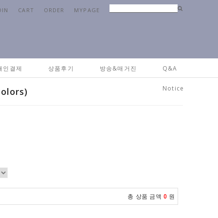
OIN
CART
ORDER
MYPAGE
Home
>
패브릭
>
베딩&침구류
> 골지면 극세사 담요이불 ( 2colors)
개인결제
상품후기
방송&매거진
Q&A
Notice
lors)
총 상품 금액
0
원