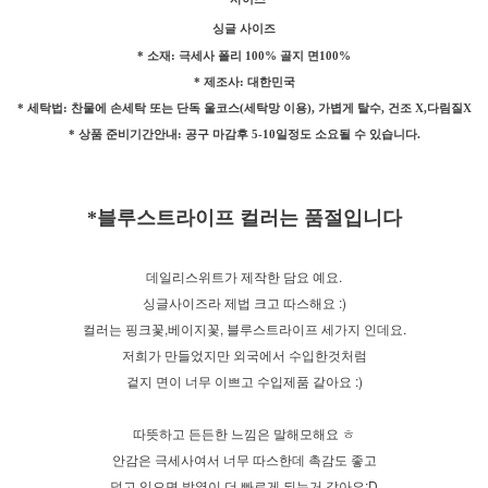
싱글 사이즈
* 소재: 극세사 폴리 100% 골지 면100%
* 제조사: 대한민국
* 세탁법: 찬물에 손세탁 또는 단독 울코스(세탁망 이용), 가볍게 탈수, 건조 X,다림질X
* 상품 준비기간안내: 공구 마감후 5-10일정도 소요될 수 있습니다.
*블루스트라이프 컬러는 품절입니다
데일리스위트가 제작한 담요 예요.
싱글사이즈라 제법 크고 따스해요 :)
컬러는 핑크꽃,베이지꽃, 블루스트라이프 세가지 인데요.
저희가 만들었지만 외국에서 수입한것처럼
겉지 면이 너무 이쁘고 수입제품 같아요 :)
따뜻하고 든든한 느낌은 말해모해요 ㅎ
안감은 극세사여서 너무 따스한데 촉감도 좋고
덮고 있으면 발열이 더 빠르게 되는거 같아요:D