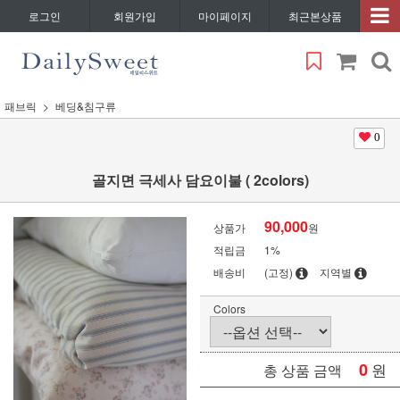
로그인
회원가입
마이페이지
최근본상품
패브릭
베딩&침구류
0
골지면 극세사 담요이불 ( 2colors)
90,000
상품가
원
적립금
1%
배송비
(고정)
지역별
Colors
0
원
총 상품 금액