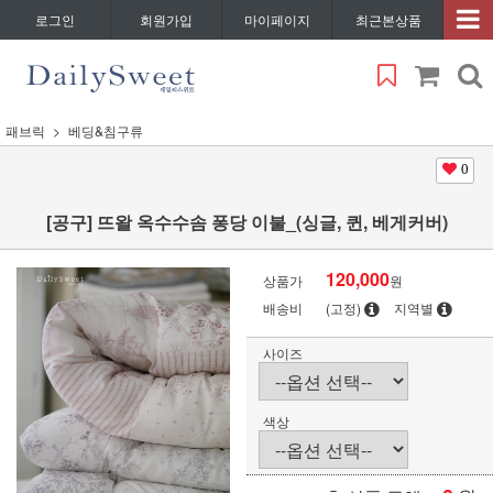
로그인
회원가입
마이페이지
최근본상품
패브릭
베딩&침구류
0
[공구] 뜨왈 옥수수솜 퐁당 이불_(싱글, 퀸, 베게커버)
120,000
상품가
원
배송비
(고정)
지역별
사이즈
색상