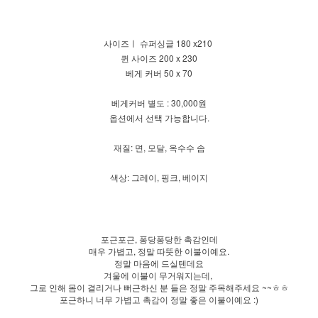
사이즈ㅣ 슈퍼싱글 180 x210
퀸 사이즈 200 x 230
베게 커버 50 x 70
베게커버 별도 : 30,000원
옵션에서 선택 가능합니다.
재질: 면, 모달, 옥수수 솜
색상: 그레이, 핑크, 베이지
포근포근, 퐁당퐁당한 촉감인데
매우 가볍고, 정말 따뜻한 이불이예요.
정말 마음에 드실텐데요
겨울에 이불이 무거워지는데,
그로 인해 몸이 결리거나 뻐근하신 분 들은 정말 주목해주세요 ~~ㅎㅎ
포근하니 너무 가볍고 촉감이 정말 좋은 이불이예요 :)