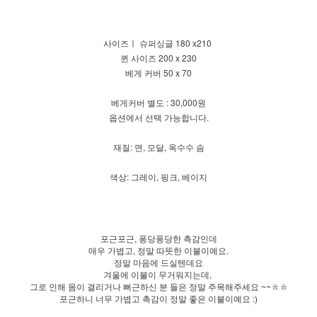
사이즈ㅣ 슈퍼싱글 180 x210
퀸 사이즈 200 x 230
베게 커버 50 x 70
베게커버 별도 : 30,000원
옵션에서 선택 가능합니다.
재질: 면, 모달, 옥수수 솜
색상: 그레이, 핑크, 베이지
포근포근, 퐁당퐁당한 촉감인데
매우 가볍고, 정말 따뜻한 이불이예요.
정말 마음에 드실텐데요
겨울에 이불이 무거워지는데,
그로 인해 몸이 결리거나 뻐근하신 분 들은 정말 주목해주세요 ~~ㅎㅎ
포근하니 너무 가볍고 촉감이 정말 좋은 이불이예요 :)