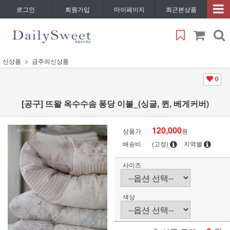
로그인
회원가입
마이페이지
최근본상품
신상품
금주의신상품
0
[공구] 뜨왈 옥수수솜 퐁당 이불_(싱글, 퀸, 베게커버)
120,000
상품가
원
배송비
(고정)
지역별
사이즈
색상