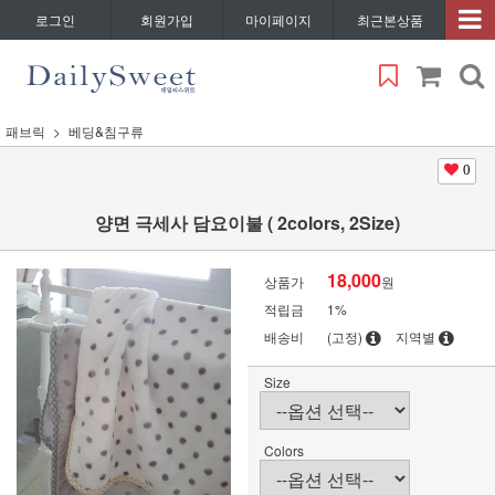
로그인
회원가입
마이페이지
최근본상품
패브릭
베딩&침구류
0
양면 극세사 담요이불 ( 2colors, 2Size)
18,000
상품가
원
적립금
1%
배송비
(고정)
지역별
Size
Colors