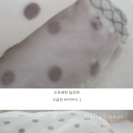
도트패턴 담요에
고급진 바이어스 :)