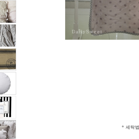
* 세탁법