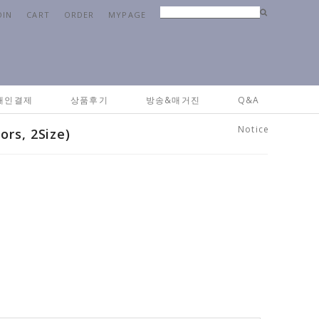
OIN
CART
ORDER
MYPAGE
ome
>
패브릭
>
베딩&침구류
> 양면 극세사 담요이불 ( 2colors, 2Size)
개인결제
상품후기
방송&매거진
Q&A
Notice
s, 2Size)