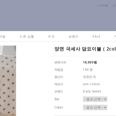
LOGIN
J
H
리빙
시즌 상품
키즈
브랜드
SALE
양면 극세사 담요이불 ( 2color
판매가격
18,000
원
적립금
180 원
원산지
대한민국
제조사
ann cotton
브랜드
Daily Sweet
Size
Colors