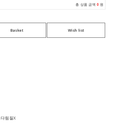
총 상품 금액
0
원
Basket
Wish list
X,다림질X