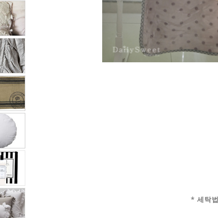
* 세탁법