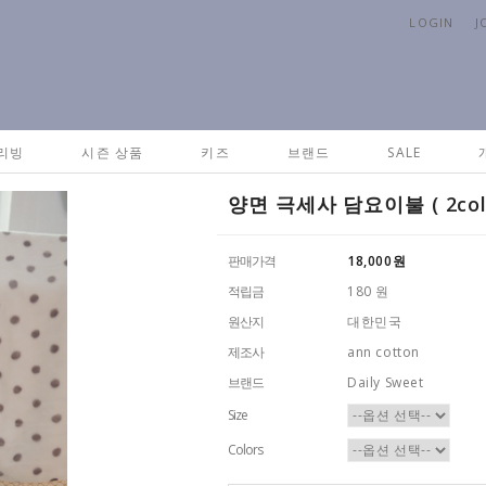
LOGIN
J
H
리빙
시즌 상품
키즈
브랜드
SALE
양면 극세사 담요이불 ( 2color
판매가격
18,000
원
적립금
180 원
원산지
대한민국
제조사
ann cotton
브랜드
Daily Sweet
Size
Colors