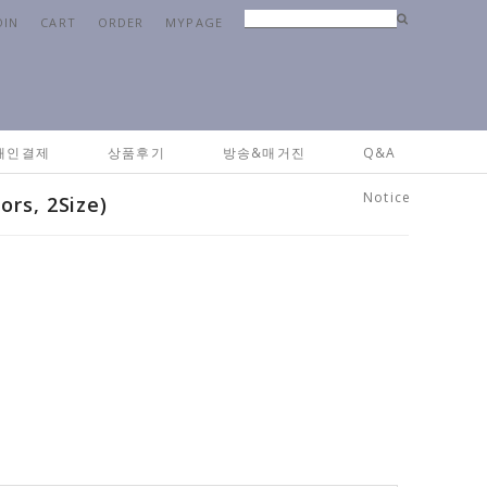
OIN
CART
ORDER
MYPAGE
ome
>
패브릭
>
베딩&침구류
> 양면 극세사 담요이불 ( 2colors, 2Size)
개인결제
상품후기
방송&매거진
Q&A
Notice
s, 2Size)