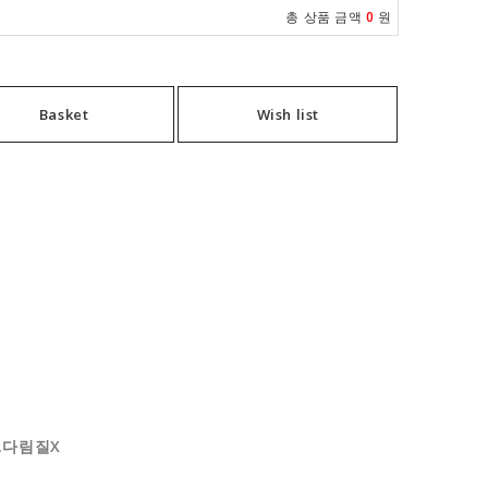
총 상품 금액
0
원
Basket
Wish list
X,다림질X