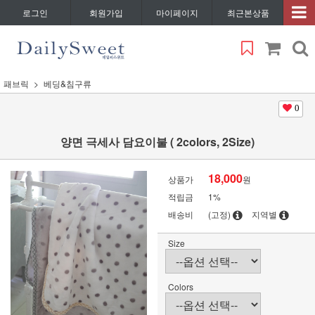
로그인
회원가입
마이페이지
최근본상품
패브릭
베딩&침구류
0
양면 극세사 담요이불 ( 2colors, 2Size)
18,000
상품가
원
적립금
1%
배송비
(고정)
지역별
Size
Colors