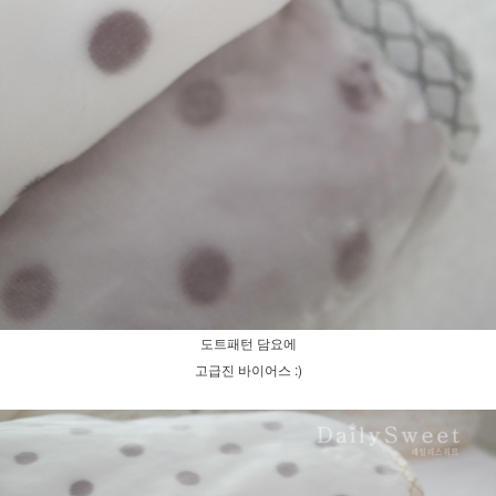
도트패턴 담요에
고급진 바이어스 :)