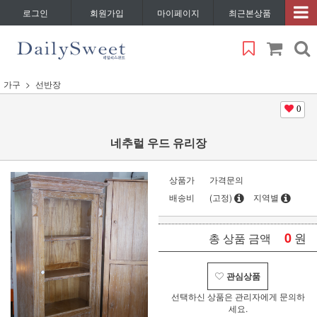
로그인
회원가입
마이페이지
최근본상품
가구
선반장
0
네추럴 우드 유리장
상품가
가격문의
배송비
(고정)
지역별
0
원
총 상품 금액
관심상품
선택하신 상품은 관리자에게 문의하
세요.