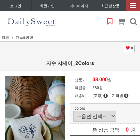
로그인
회원가입
마이페이지
최근본상품
리빙
캔들&방향
0
자수 샤세이_2Colors
38,000
상품가
원
적립금
380원
배송비
(고정)
지역별
colors
0
원
총 상품 금액