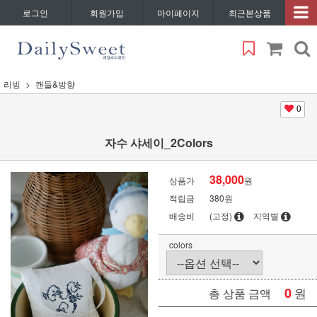
로그인
회원가입
마이페이지
최근본상품
리빙
캔들&방향
0
자수 샤세이_2Colors
38,000
상품가
원
적립금
380원
배송비
(고정)
지역별
colors
0
원
총 상품 금액