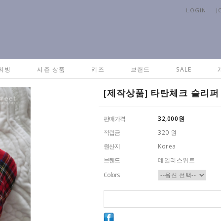
LOGIN
J
Ho
리빙
시즌 상품
키즈
브랜드
SALE
[제작상품] 타탄체크 슬리퍼 - 
판매가격
32,000
원
적립금
320 원
원산지
Korea
브랜드
데일리스위트
Colors