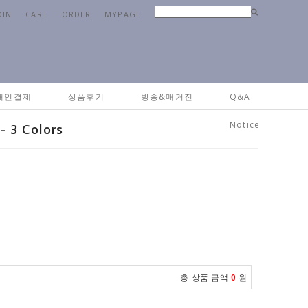
OIN
CART
ORDER
MYPAGE
me
>
패브릭
>
의류&기타소품
> [제작상품] 타탄체크 슬리퍼 - 3 Colors
개인결제
상품후기
방송&매거진
Q&A
Notice
3 Colors
총 상품 금액
0
원