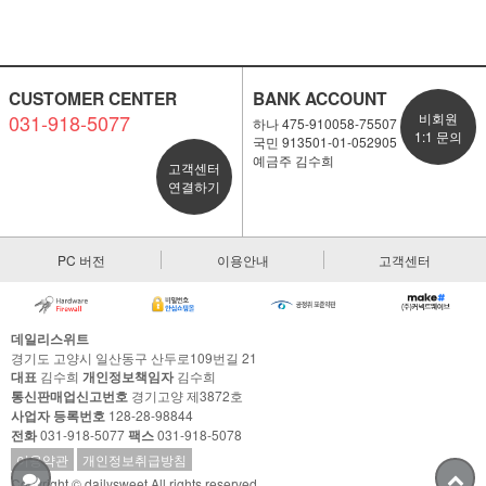
CUSTOMER CENTER
BANK ACCOUNT
031-918-5077
비회원
하나 475-910058-75507
1:1 문의
국민 913501-01-052905
예금주 김수희
고객센터
연결하기
PC 버전
이용안내
고객센터
데일리스위트
경기도 고양시 일산동구 산두로109번길 21
대표
김수희
개인정보책임자
김수희
통신판매업신고번호
경기고양 제3872호
사업자 등록번호
128-28-98844
전화
031-918-5077
팩스
031-918-5078
이용약관
개인정보취급방침
Copyright © dailysweet All rights reserved.