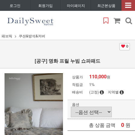
로그인
회원가입
마이페이지
최근본상품
패브릭
쿠션&방석&커버
0
[공구] 명화 프릴 누빔 쇼파패드
110,000
상품가
원
적립금
1%
배송비
(고정)
지역별
옵션
0
원
총 상품 금액