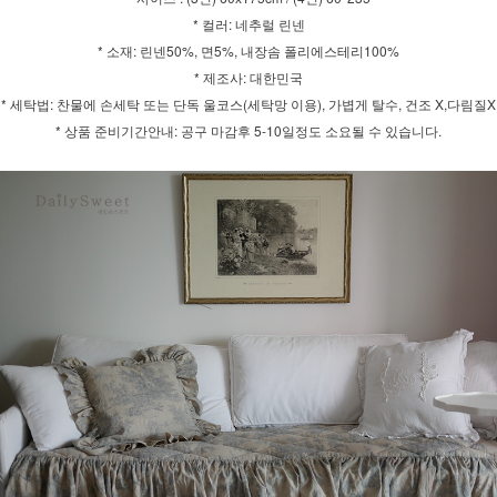
* 컬러: 네추럴 린넨
* 소재: 린넨50%, 면5%, 내장솜 폴리에스테리100%
* 제조사: 대한민국
* 세탁법: 찬물에 손세탁 또는 단독 울코스(세탁망 이용), 가볍게 탈수, 건조 X,다림질X
* 상품 준비기간안내: 공구 마감후 5-10일정도 소요될 수 있습니다.