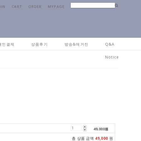
OIN
CART
ORDER
MYPAGE
Home
>
패브릭
>
러그&발매트&타올
> 미니로즈 썸머블랑켓_블루
개인결제
상품후기
방송&매거진
Q&A
Notice
49,000
원
총 상품 금액
49,000
원