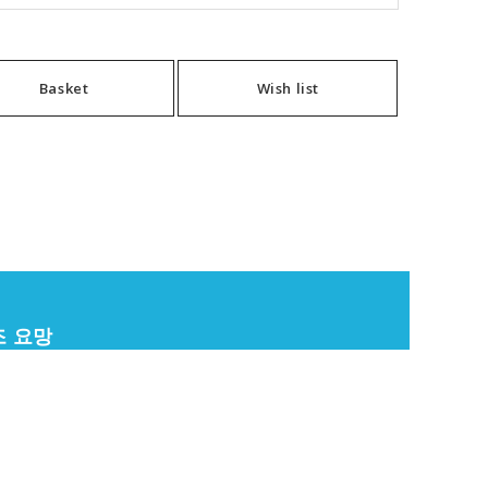
Basket
Wish list
조 요망