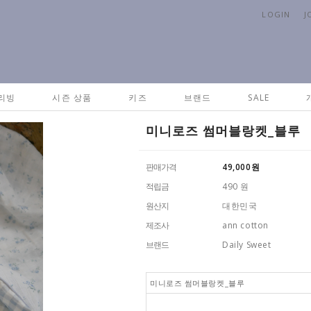
LOGIN
J
리빙
시즌 상품
키즈
브랜드
SALE
미니로즈 썸머블랑켓_블루
판매가격
49,000
원
적립금
490 원
원산지
대한민국
제조사
ann cotton
브랜드
Daily Sweet
미니로즈 썸머블랑켓_블루