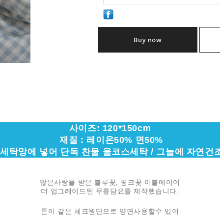
Buy now
사이즈: 120*150cm
재질 : 레이온50% 면50%
 세탁망에 넣어 단독 찬물 울코스세탁 / 그늘에 자연건
많은사랑을 받은 블루꽃, 핑크꽃 이불에이어
더 업그레이드된 무릎담요를 제작했습니다.
톤이 같은 체크원단으로 양면사용할수 있어