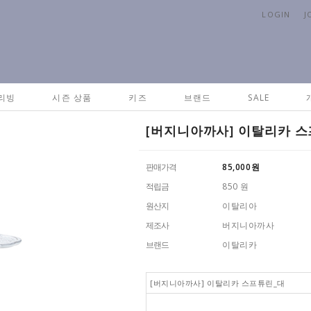
LOGIN
J
리빙
시즌 상품
키즈
브랜드
SALE
[버지니아까사] 이탈리카 
판매가격
85,000
원
적립금
850 원
원산지
이탈리아
제조사
버지니아까사
브랜드
이탈리카
[버지니아까사] 이탈리카 스프튜린_대