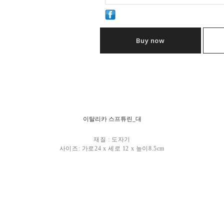
Buy now
이탈리카 스프튜린_대
재질 : 도자기
사이즈: 가로24 x 세로 12 x 높이8.5cm