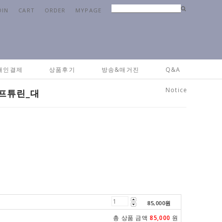
OIN
CART
ORDER
MYPAGE
Home
>
키친
>
그릇&접시
> [버지니아까사] 이탈리카 스프튜린_대
개인결제
상품후기
방송&매거진
Q&A
Notice
스프튜린_대
85,000
원
총 상품 금액
85,000
원