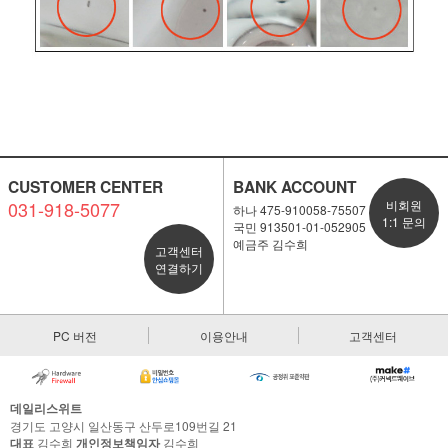
CUSTOMER CENTER
BANK ACCOUNT
031-918-5077
비회원
하나 475-910058-75507
1:1 문의
국민 913501-01-052905
예금주 김수희
고객센터
연결하기
PC 버전
이용안내
고객센터
데일리스위트
경기도 고양시 일산동구 산두로109번길 21
대표
김수희
개인정보책임자
김수희