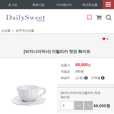
로그인
회원가입
마이페이지
최근본상품
신상품
금주의신상품
0
[버지니아까사] 이탈리카 찻잔 화이트
68,000
상품가
원
적립금
260원
배송비
(고정)
지역별
[버지니아까사] 이탈리카 찻잔
화이트
68,000
원
+1
-1