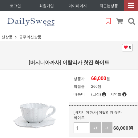
로그인
회원가입
마이페이지
최근본상품
신상품
금주의신상품
0
[버지니아까사] 이탈리카 찻잔 화이트
68,000
상품가
원
적립금
260원
배송비
(고정)
지역별
[버지니아까사] 이탈리카 찻잔
화이트
68,000
원
+1
-1