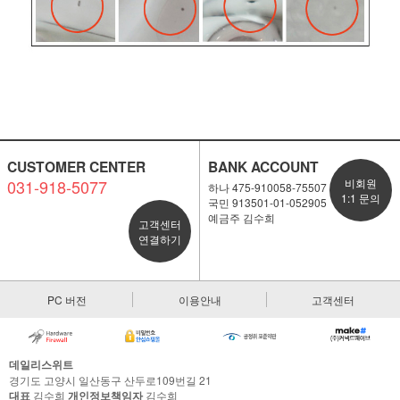
CUSTOMER CENTER
BANK ACCOUNT
031-918-5077
비회원
하나 475-910058-75507
1:1 문의
국민 913501-01-052905
예금주 김수희
고객센터
연결하기
PC 버전
이용안내
고객센터
데일리스위트
경기도 고양시 일산동구 산두로109번길 21
대표
김수희
개인정보책임자
김수희