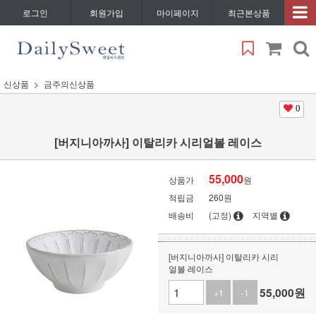
로그인
회원가입
마이페이지
최근본상품
신상품
금주의신상품
0
[버지니아까사] 이탈리카 시리얼볼 레이스
55,000
상품가
원
적립금
260원
배송비
(고정)
지역별
[버지니아까사] 이탈리카 시리
얼볼 레이스
55,000
원
+1
-1