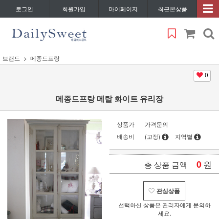
로그인
회원가입
마이페이지
최근본상품
브랜드
메종드프랑
0
메종드프랑 메탈 화이트 유리장
상품가
가격문의
배송비
(고정)
지역별
0
원
총 상품 금액
관심상품
선택하신 상품은 관리자에게 문의하
세요.