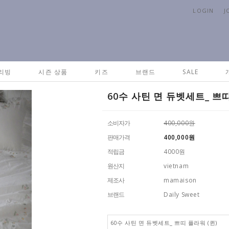
LOGIN
J
H
리빙
시즌 상품
키즈
브랜드
SALE
60수 사틴 면 듀벳세트_ 쁘띠
소비자가
400,000원
판매가격
400,000
원
적립금
4000원
원산지
vietnam
제조사
mamaison
브랜드
Daily Sweet
60수 사틴 면 듀벳세트_ 쁘띠 플라워 (퀸)