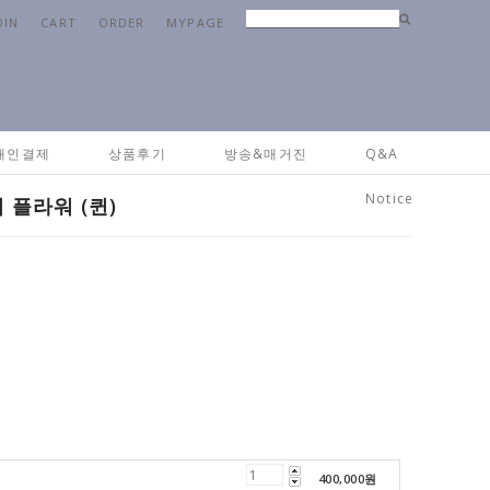
OIN
CART
ORDER
MYPAGE
ome
>
패브릭
>
베딩&침구류
> 60수 사틴 면 듀벳세트_ 쁘띠 플라워 (퀸)
개인결제
상품후기
방송&매거진
Q&A
Notice
 플라워 (퀸)
400,000
원