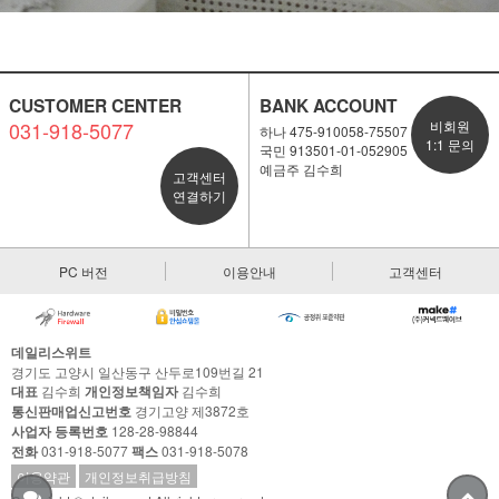
CUSTOMER CENTER
BANK ACCOUNT
031-918-5077
비회원
하나 475-910058-75507
1:1 문의
국민 913501-01-052905
예금주 김수희
고객센터
연결하기
PC 버전
이용안내
고객센터
데일리스위트
경기도 고양시 일산동구 산두로109번길 21
대표
김수희
개인정보책임자
김수희
통신판매업신고번호
경기고양 제3872호
사업자 등록번호
128-28-98844
전화
031-918-5077
팩스
031-918-5078
이용약관
개인정보취급방침