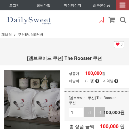
로그인
회원가입
마이페이지
최근본상품
패브릭
쿠션&방석&커버
0
[엠브로이드 쿠션] The Rooster 쿠션
100,000
상품가
원
배송비
(고정)
지역별
[엠브로이드 쿠션] The Rooster
쿠션
100,000
원
+1
-1
100,000
원
총 상품 금액