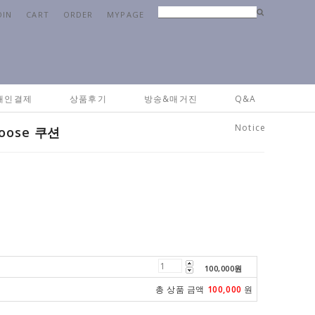
OIN
CART
ORDER
MYPAGE
e
>
패브릭
>
쿠션&방석&커버
> [엠브로이드 쿠션] Flying Goose 쿠션
개인결제
상품후기
방송&매거진
Q&A
Notice
oose 쿠션
100,000
원
총 상품 금액
100,000
원