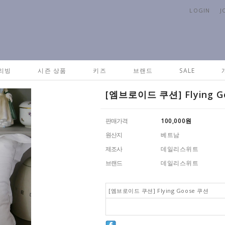
LOGIN
J
Hom
리빙
시즌 상품
키즈
브랜드
SALE
[엠브로이드 쿠션] Flying G
판매가격
100,000
원
원산지
베트남
제조사
데일리스위트
브랜드
데일리스위트
[엠브로이드 쿠션] Flying Goose 쿠션