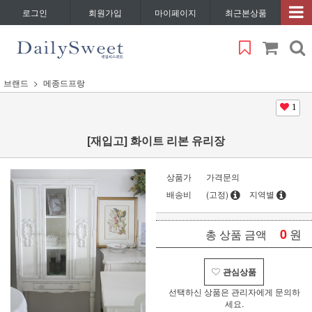
로그인
회원가입
마이페이지
최근본상품
브랜드
메종드프랑
1
[재입고] 화이트 리본 유리장
상품가
가격문의
배송비
(고정)
지역별
0
원
총 상품 금액
관심상품
선택하신 상품은 관리자에게 문의하
세요.