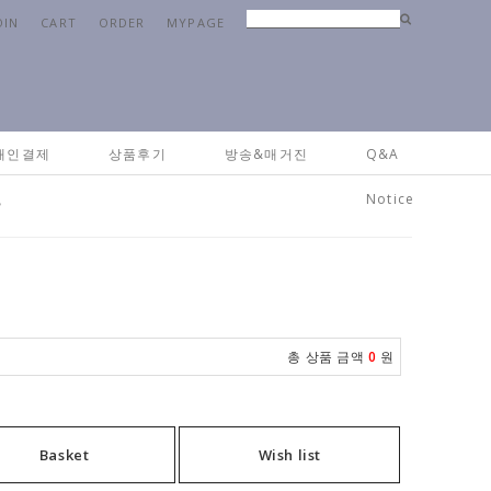
OIN
CART
ORDER
MYPAGE
Home
>
브랜드
>
메종드프랑
> [재입고] 화이트 리본 유리장
개인결제
상품후기
방송&매거진
Q&A
Notice
장
총 상품 금액
0
원
Basket
Wish list