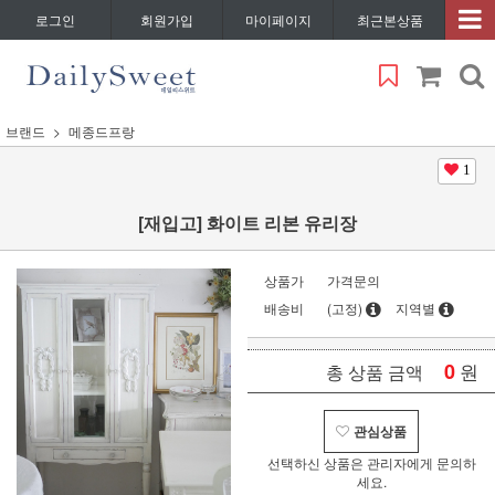
로그인
회원가입
마이페이지
최근본상품
브랜드
메종드프랑
1
[재입고] 화이트 리본 유리장
상품가
가격문의
배송비
(고정)
지역별
0
원
총 상품 금액
관심상품
선택하신 상품은 관리자에게 문의하
세요.