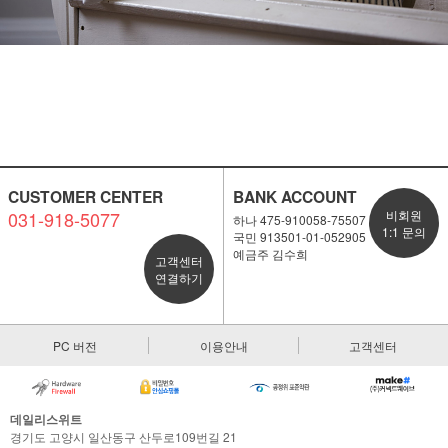
CUSTOMER CENTER
BANK ACCOUNT
031-918-5077
비회원
하나 475-910058-75507
1:1 문의
국민 913501-01-052905
예금주 김수희
고객센터
연결하기
PC 버전
이용안내
고객센터
데일리스위트
경기도 고양시 일산동구 산두로109번길 21