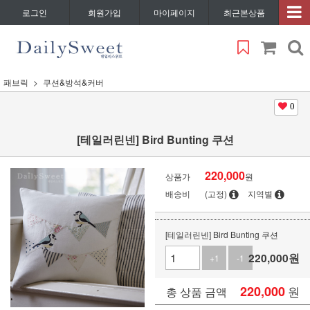
로그인
회원가입
마이페이지
최근본상품
패브릭
쿠션&방석&커버
0
[테일러린넨] Bird Bunting 쿠션
220,000
상품가
원
배송비
(고정)
지역별
[테일러린넨] Bird Bunting 쿠션
220,000
원
+1
-1
220,000
원
총 상품 금액