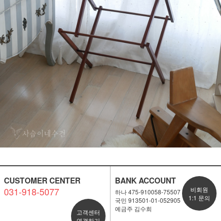
CUSTOMER CENTER
BANK ACCOUNT
031-918-5077
비회원
하나 475-910058-75507
1:1 문의
국민 913501-01-052905
예금주 김수희
고객센터
연결하기