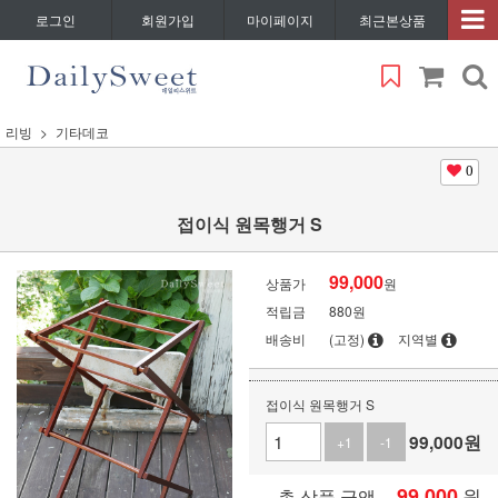
로그인
회원가입
마이페이지
최근본상품
리빙
기타데코
0
접이식 원목행거 S
99,000
상품가
원
적립금
880원
배송비
(고정)
지역별
접이식 원목행거 S
99,000
원
+1
-1
99,000
원
총 상품 금액