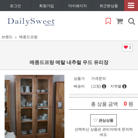
로그인
회원가입
마이페이지
최근본상품
브랜드
메종드프랑
1
메종드프랑 메탈 내추럴 우드 유리장
상품가
가격문의
배송비
(고정)
지역별
0
원
총 상품 금액
관심상품
선택하신 상품은 관리자에게 문의하
세요.