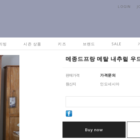
LOGIN
J
리빙
시즌 상품
키즈
브랜드
SALE
메종드프랑 메탈 내추럴 우
판매가격
가격문의
원산지
인도네시아
Buy now