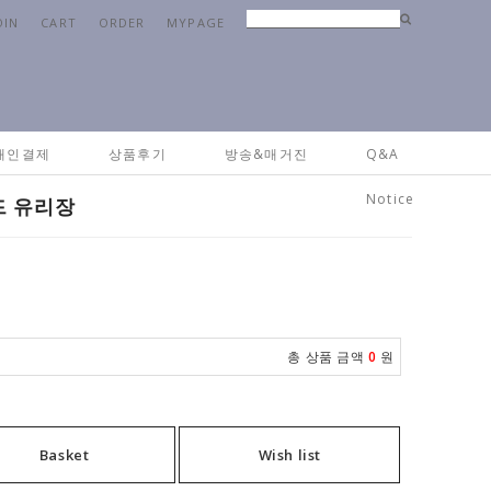
OIN
CART
ORDER
MYPAGE
Home
>
브랜드
>
메종드프랑
> 메종드프랑 메탈 내추럴 우드 유리장
개인결제
상품후기
방송&매거진
Q&A
Notice
드 유리장
총 상품 금액
0
원
Basket
Wish list