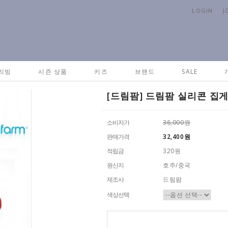
LOGIN
J
Home
>
브랜드
>
드림
리빙
시즌 상품
키즈
브랜드
SALE
[드림팜] 드림팜 실리콘 집게 C
소비자가
36,000원
판매가격
32,400
원
적립금
320원
원산지
호주/중국
제조사
드림팜
색상선택