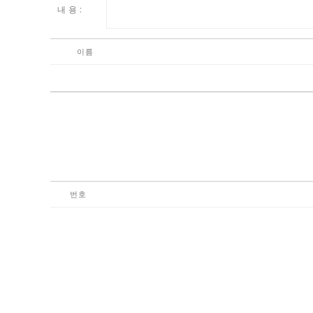
내 용 :
이름
번호