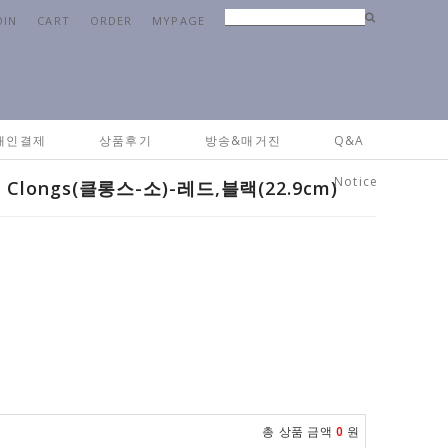
OIN
CART
ORDER
MYPAGE
팜
> [드림팜] 드림팜 실리콘 집게 Clongs(클롱스-소)-레드,블랙(22.9cm)
개인결제
상품후기
방송&매거진
Q&A
Notice
longs(클롱스-소)-레드,블랙(22.9cm)
총 상품 금액
0
원