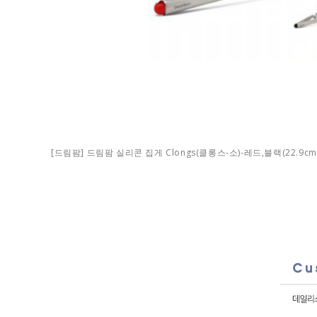
[드림팜] 드림팜 실리콘 집게 Clongs(클롱스-소)-레드,블랙(22.9cm