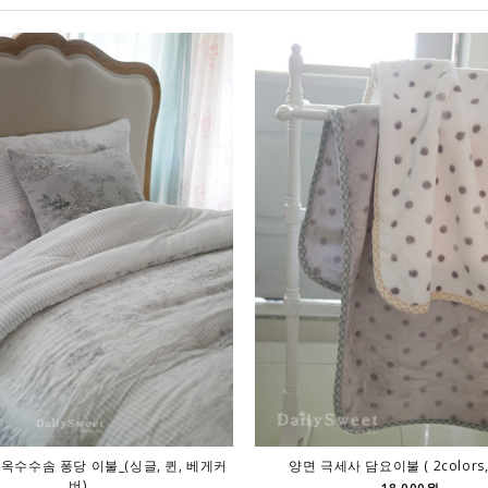
 옥수수솜 퐁당 이불_(싱글, 퀸, 베게커
양면 극세사 담요이불 ( 2colors, 
버)