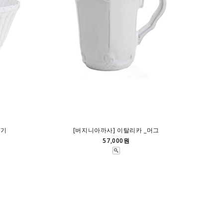
면기
[버지니아까사] 이탈리카 _머그
57,000원