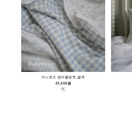
미니로즈 썸머블랑켓_블루
49,000원