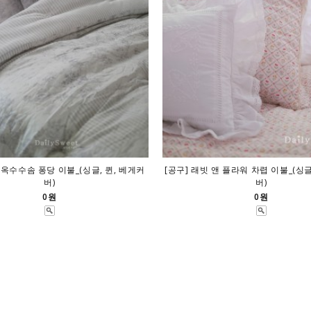
 옥수수솜 퐁당 이불_(싱글, 퀸, 베게커
[공구] 래빗 앤 플라워 차렵 이불_(싱글
버)
버)
0원
0원