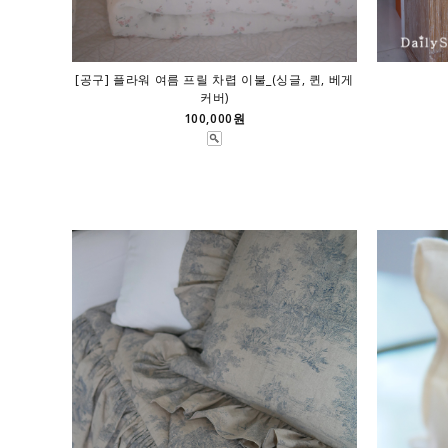
[공구] 플라워 여름 프릴 차렵 이불_(싱글, 퀸, 베게
커버)
100,000원