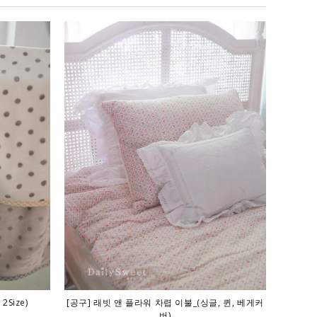
2Size)
[공구] 래빗 앤 플라워 차렵 이불_(싱글, 퀸, 베게커
버)