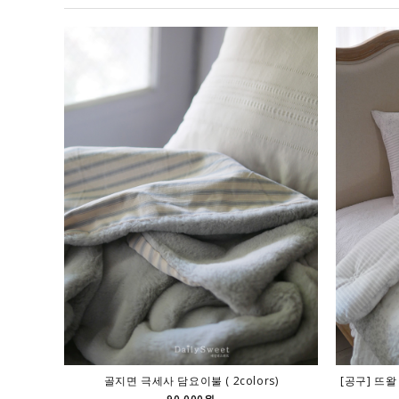
골지면 극세사 담요이불 ( 2colors)
[공구] 뜨왈