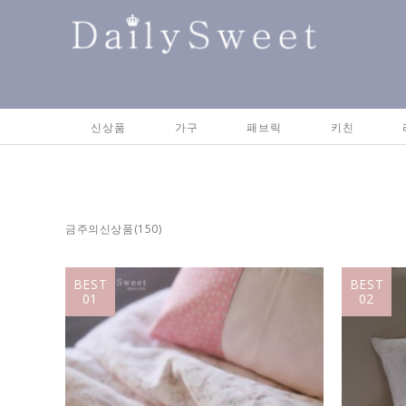
신상품
가구
패브릭
키친
금주의신상품
(150)
BEST
BEST
01
02