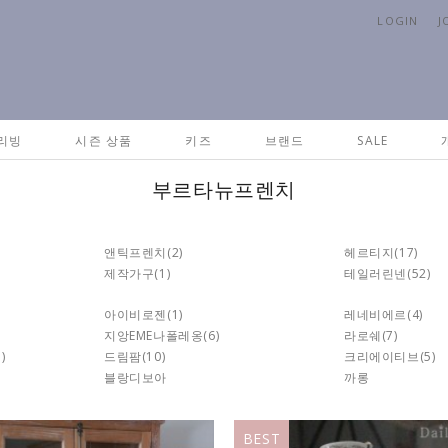
LOGIN
J
리빙
시즌 상품
키즈
브랜드
SALE
부르타뉴프렌치
앤틱프렌치
(2)
헤르티지
(17)
제작가구
(1)
테일러린넨
(52)
아이비로젠
(1)
레네비에르
(4)
지앙EME나폴레옹
(6)
라로쉐
(7)
1)
드림팜
(10)
크리에이티브
(5)
블랑디보아
까롱
BEST