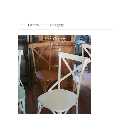
Total
1
items in this category