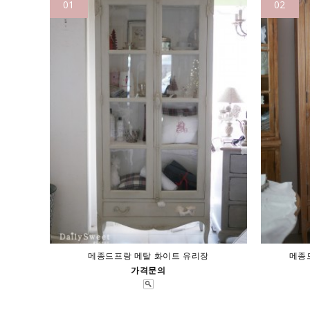
01
02
메종드프랑 메탈 화이트 유리장
메종
가격문의