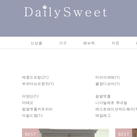
신상품
가구
패브릭
키친
메종드프랑
(21)
마리아르떼
(1)
부르타뉴프렌치
(1)
블랑디보아
(1)
아망딘
(1)
팜팜앳홈
마테오
니다빌레흐 루네빌
팜팜엣홈커트러리
레스토레이션하드웨어
(
마틸드엠
(1)
메일레그
BEST
BEST