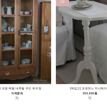
03
드프랑 메탈 내추럴 우드 유리장
[재입고] 프로쟌느 미니테
가격문의
350,000원