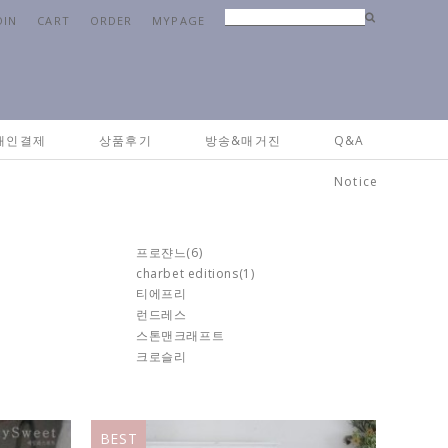
OIN
CART
ORDER
MYPAGE
Home
>
브랜드
>
부르타뉴프렌치
개인결제
상품후기
방송&매거진
Q&A
Notice
프로쟌느
(6)
charbet editions
(1)
티에프리
런드레스
스톤맨크래프트
크로슬리
BEST