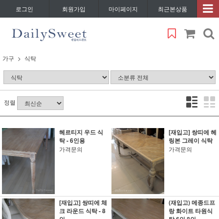
로그인
회원가입
마이페이지
최근본상품
가구
식탁
정렬
헤르티지 우드 식
[재입고] 쌍띠에 헤
탁 - 6인용
링본 그레이 식탁
가격문의
가격문의
[재입고] 쌍띠에 체
(재입고) 메종드프
크 라운드 식탁 - 8
랑 화이트 타원식