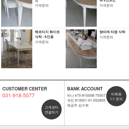
인
탁 6인,8인
가격문의
가격문의
헤르티지 화이트
쌍띠에 타원 식탁
식탁 - 6인용
가격문의
가격문의
CUSTOMER CENTER
BANK ACCOUNT
031-918-5077
비회원
하나 475-910058-75507
1:1 문의
국민 913501-01-052905
예금주 김수희
고객센터
연결하기